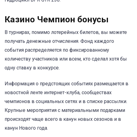
Казино Чемпион бонусы
В турнирах, помимо лотерейных билетов, вы можете
получать денежные отчисления. Фонд каждого
события распределяется по фиксированному
количеству участников или всем, кто сделал хотя бы
одну ставку в конкурсе.
Информация о предстоящих событиях размещается в
новостной ленте интернет-клуба, сообществах
чемпионов в социальных сетях и в списке рассылки.
Крупные мероприятия с материальными подарками
происходят чаще всего в канун новых сезонов и в
канун Нового года.