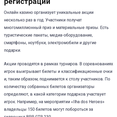
регистрации
Онлайн казино организует уникальные акции
несколько раз в год. Участники получат
многомиллионный приз и материальные призы. Есть
туристические пакеты, медиа-оборудование,
смартфоны, ноутбуки, электромобили и другие
подарки.
Акции проводятся в рамках турниров. В соревнованиях
игрок выигрывает билеты и классификационные очки
и, таким образом, поднимается к столу участников. По
количеству собранных билетов организаторы
определяют, в какой категории подарков участвует
игрок. Например, на мероприятии «Ilha dos Heroes»
владельцы 150 билетов могут побороться за
гидроцикл BPR GTR 230.