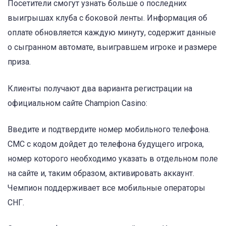
Посетители смогут узнать больше о последних
выигрышах клуба с боковой ленты. Информация об
оплате обновляется каждую минуту, содержит данные
о сыгранном автомате, выигравшем игроке и размере
приза.
Клиенты получают два варианта регистрации на
официальном сайте Champion Casino:
Введите и подтвердите номер мобильного телефона.
СМС с кодом дойдет до телефона будущего игрока,
номер которого необходимо указать в отдельном поле
на сайте и, таким образом, активировать аккаунт.
Чемпион поддерживает все мобильные операторы
СНГ.