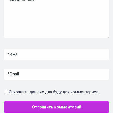
Сохранить данные для будущих комментариев.