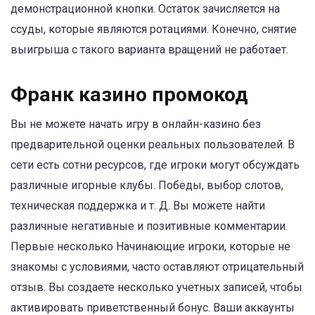
демонстрационной кнопки. Остаток зачисляется на
ссуды, которые являются ротациями. Конечно, снятие
выигрыша с такого варианта вращений не работает.
Франк казино промокод
Вы не можете начать игру в онлайн-казино без
предварительной оценки реальных пользователей. В
сети есть сотни ресурсов, где игроки могут обсуждать
различные игорные клубы. Победы, выбор слотов,
техническая поддержка и т. Д. Вы можете найти
различные негативные и позитивные комментарии.
Первые несколько Начинающие игроки, которые не
знакомы с условиями, часто оставляют отрицательный
отзыв. Вы создаете несколько учетных записей, чтобы
активировать приветственный бонус. Ваши аккаунты