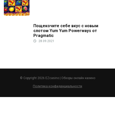
Пощекочите себе вкус с новым
слотом Yum Yum Powerways от
Pragmatic
28.09.2021
© Copyright 2026 EZcasino | Обзоры онлайн казино
Политика конфиденциальности