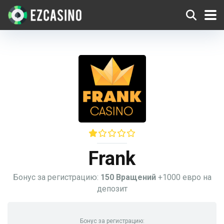
Frank
Бонус за регистрацию:
150 Вращений
+1000 евро на
депозит
Бонус за регистрацию: