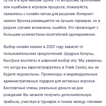
суток и в кратчайшие сроки. По вопросам, проблемам
или ошибкам в игровом процессе, пожалуйста,
свяжитесь с онлайн-чатом для решения. Интернет-
казино Фрэнка размещается на лучших серверах, но в
редких случаях возможны ошибки. Это происходит с
большим количеством посетителей одновременно.
Выбор онлайн казино в 2020 году зависит от
пользовательских предпочтений. Щедрые бонусы,
быстрые выплаты и широкий выбор игр. Мы уверены,
что когда вы зарегистрируетесь в Frank Casino, вы не
будете недовольны. Промокоды и индивидуальные
административные подарки для активных игроков.
Бесплатные спины, реальные деньги на дни
рождения. Вы можете получить дополнительную
прибыль, участвуя в турнирах и гонках между членами