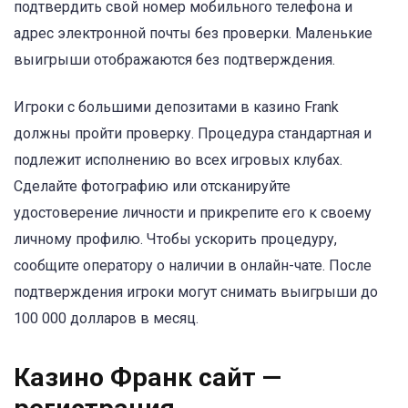
подтвердить свой номер мобильного телефона и
адрес электронной почты без проверки. Маленькие
выигрыши отображаются без подтверждения.
Игроки с большими депозитами в казино Frank
должны пройти проверку. Процедура стандартная и
подлежит исполнению во всех игровых клубах.
Сделайте фотографию или отсканируйте
удостоверение личности и прикрепите его к своему
личному профилю. Чтобы ускорить процедуру,
сообщите оператору о наличии в онлайн-чате. После
подтверждения игроки могут снимать выигрыши до
100 000 долларов в месяц.
Казино Франк сайт —