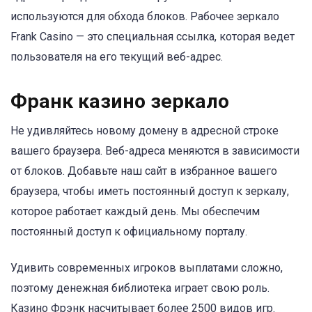
используются для обхода блоков. Рабочее зеркало
Frank Casino — это специальная ссылка, которая ведет
пользователя на его текущий веб-адрес.
Франк казино зеркало
Не удивляйтесь новому домену в адресной строке
вашего браузера. Веб-адреса меняются в зависимости
от блоков. Добавьте наш сайт в избранное вашего
браузера, чтобы иметь постоянный доступ к зеркалу,
которое работает каждый день. Мы обеспечим
постоянный доступ к официальному порталу.
Удивить современных игроков выплатами сложно,
поэтому денежная библиотека играет свою роль.
Казино Фрэнк насчитывает более 2500 видов игр.