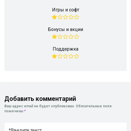
Игры и софт
Бонусы и акции
Поддержка
Добавить комментарий
Ваш адрес email не будет опубликован.
Обязательные поля
помечены
*