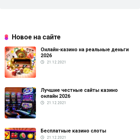
Новое на сайте
Онлайн-казино на реальные деньги
2026
21.12.2021
Лучшие честные сайты казино
онлайн 2026
21.12.2021
Бесплатные казино слоты
21.12.2021