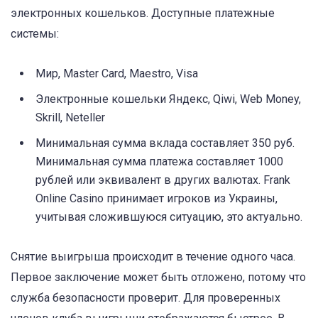
электронных кошельков. Доступные платежные
системы:
Мир, Master Card, Maestro, Visa
Электронные кошельки Яндекс, Qiwi, Web Money,
Skrill, Neteller
Минимальная сумма вклада составляет 350 руб.
Минимальная сумма платежа составляет 1000
рублей или эквивалент в других валютах. Frank
Online Casino принимает игроков из Украины,
учитывая сложившуюся ситуацию, это актуально.
Снятие выигрыша происходит в течение одного часа.
Первое заключение может быть отложено, потому что
служба безопасности проверит. Для проверенных