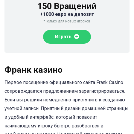
150 Вращений
+1000 евро на депозит
*Только для новых игроков
Играть
Франк казино
Первое посещение официального сайта Frank Casino
сопровождается предложением зарегистрироваться.
Если вы решили немедленно приступить к созданию
учетной записи. Приятный дизайн домашней страницы
и удобный интерфейс, который позволит
начинающему игроку быстро разобраться в