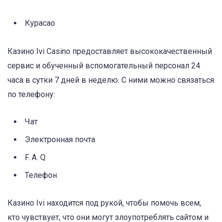
Курасао
Казино Ivi Casino предоставляет высококачественный
сервис и обученный вспомогательный персонал 24
часа в сутки 7 дней в неделю. С ними можно связаться
по телефону:
Чат
Электронная почта
F. A. Q
Телефон
Казино Ivi находится под рукой, чтобы помочь всем,
кто чувствует, что они могут злоупотреблять сайтом и