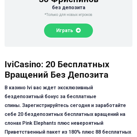
без депозита
*Только для новых игроков
Играть
IviCasino: 20 Бесплатных
Вращений Без Депозита
В казино Ivi вас ждет эксклюзивный
бездепозитный бонус за бесплатные
спины. Зарегистрируйтесь сегодня и заработайте
себе 20 бездепозитных бесплатных вращений на
слонах Pink Elephants плюс невероятный
Приветственный пакет из 180% плюс 88 бесплатных