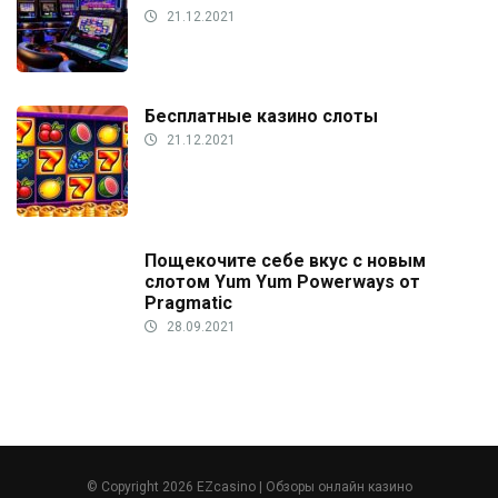
21.12.2021
Бесплатные казино слоты
21.12.2021
Пощекочите себе вкус с новым
слотом Yum Yum Powerways от
Pragmatic
28.09.2021
© Copyright 2026 EZcasino | Обзоры онлайн казино