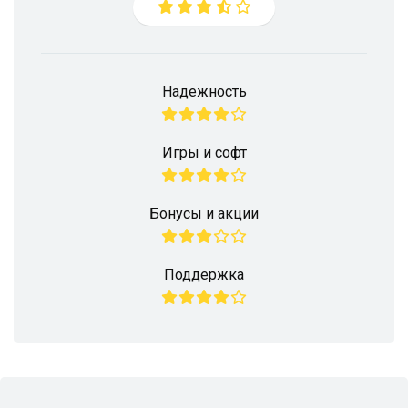
Надежность
Игры и софт
Бонусы и акции
Поддержка