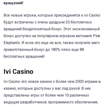
вращений!
Все новые игроки, которые присоединятся к ivi Casino
будут встречены с очень щедрым 20 бесплатных
вращений бездепозитный бонус. Этот эксклюзивный
бонус доступен на популярном игровом автомате Pink
Elephants. И если это еще не все, также получите матч
приветственный бонус до 180% плюс еще 88
бесплатных вращений!
Ivi Casino
Ivi Casino-это новое казино с более чем 2000 играми в
казино, которые доступны у вас под рукой. В них
представлены игры от более чем 10 различных
ведущих разработчиков программного обеспечения,